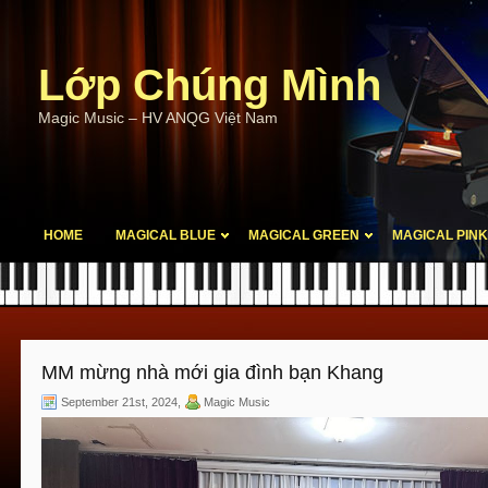
Lớp Chúng Mình
Magic Music – HV ANQG Việt Nam
HOME
MAGICAL BLUE
MAGICAL GREEN
MAGICAL PINK
NGOẠI KHÓA
MM mừng nhà mới gia đình bạn Khang
September 21st, 2024
,
Magic Music