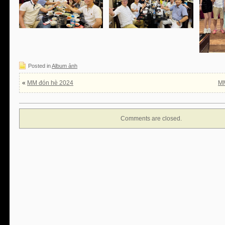
Posted in
Album ảnh
«
MM đón hè 2024
MM
Comments are closed.